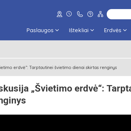
Paslaugos
Ištekliai
Erdvės
ietimo erdvė“: Tarptautinei švietimo dienai skirtas renginys
skusija „Švietimo erdvė“: Tarpt
nginys