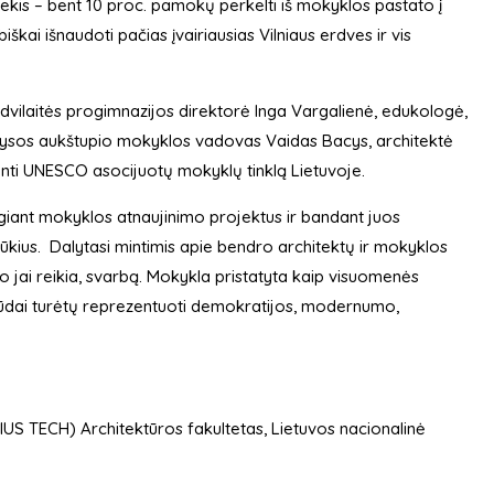
siekis – bent 10 proc. pamokų perkelti iš mokyklos pastato į
kai išnaudoti pačias įvairiausias Vilniaus erdves ir vis
dvilaitės progimnazijos direktorė Inga Vargalienė, edukologė,
Dubysos aukštupio mokyklos vadovas Vaidas Bacys, architektė
anti UNESCO asocijuotų mokyklų tinklą Lietuvoje.
engiant mokyklos atnaujinimo projektus ir bandant juos
ššūkius. Dalytasi mintimis apie bendro architektų ir mokyklos
jai reikia, svarbą. Mokykla pristatyta kaip visuomenės
būdai turėtų reprezentuoti demokratijos, modernumo,
NIUS TECH) Architektūros fakultetas, Lietuvos nacionalinė