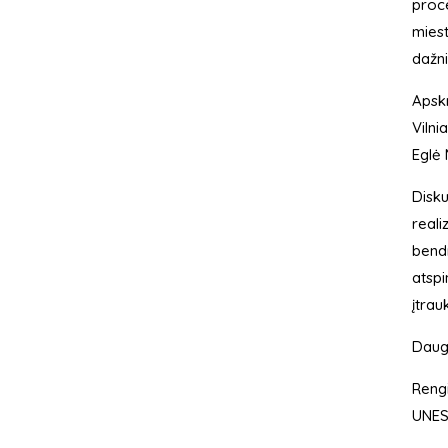
proce
miest
dažni
Apskr
Vilni
Eglė 
Disku
reali
bendr
atspi
įtrau
Daugi
Rengi
UNESC