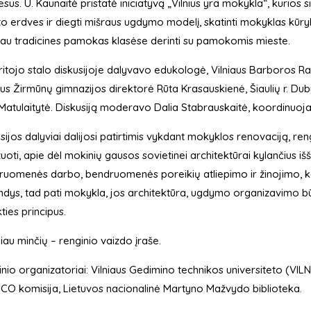
sus. U. Kaunaitė pristatė iniciatyvą „Vilnius yra mokykla“, kurios 
o erdves ir diegti mišraus ugdymo modelį, skatinti mokyklas kūrybiš
au tradicines pamokas klasėse derinti su pamokomis mieste.
itojo stalo diskusijoje dalyvavo edukologė, Vilniaus Barboros Ra
aus Žirmūnų gimnazijos direktorė Rūta Krasauskienė, Šiaulių r. 
Matulaitytė. Diskusiją moderavo Dalia Stabrauskaitė, koordinuoj
sijos dalyviai dalijosi patirtimis vykdant mokyklos renovaciją, r
zuoti, apie dėl mokinių gausos sovietinei architektūrai kylančius i
uomenės darbo, bendruomenės poreikių atliepimo ir žinojimo, ko 
ndys, tad pati mokykla, jos architektūra, ugdymo organizavimo 
kties principus.
au minčių – renginio vaizdo įraše.
nio organizatoriai: Vilniaus Gedimino technikos universiteto (VIL
O komisija, Lietuvos nacionalinė Martyno Mažvydo biblioteka.