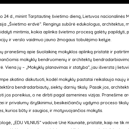
o 24 d., minint Tarptautinę švietimo dieną, Lietuvos nacionalin
sija „Švietimo erdvė“. Renginys subūrė edukologus, architektus, 
sidalyti mintimis, kokia aplinka švietimo procesą galėtų papildyti,
tucijų ir verslo vaidmuo jauno žmogaus tobulėjimo kelyje.
ų pranešimą apie šiuolaikinę mokyklos aplinką pristatė ir patirtim
nančiomis mokyklų bendruomenių ir architektų bendradarbiavimą. J
ė. Viena jų – „Mokyklų planavimas ir statyba“, jau išversta į lietuv
mpe skatino diskutuoti, kodėl mokyklų pastatai reikalauja naujų im
tektūra bendradarbiautų, siektų darnių tikslų. Pasak jos, archite
noti jos poreikius, o ne dirbti pagal asmenines vizijas. Pranešim
zei ir privalumų išryškinimui, besikeičiančių ugdymo proceso tikslų
s, kurios būtų ir saugios, ir motyvuojančios mokytis.
logė, „EDU VILNIUS“ vadovė Unė Kaunaitė, pristatė, kaip ne tik mie