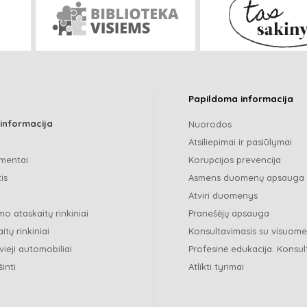
Papildoma informacija
 informacija
Nuorodos
Atsiliepimai ir pasiūlymai
mentai
Korupcijos prevencija
is
Asmens duomenų apsauga
Atviri duomenys
o ataskaitų rinkiniai
Pranešėjų apsauga
itų rinkiniai
Konsultavimasis su visuom
vieji automobiliai
Profesinė edukacija. Konsul
šinti
Atlikti tyrimai