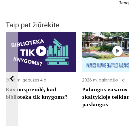
Rengi
Taip pat žiūrėkite
2026 m. gegužės 4 d.
2026 m. balandžio 1 d.
Kas nusprendė, kad
Palangos vasaros
biblioteka tik knygoms?
skaitykloje teiki
paslaugos