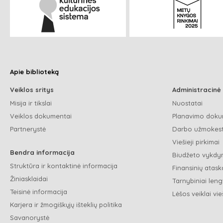
Apie biblioteką
Veiklos sritys
Administracinė
Misija ir tikslai
Nuostatai
Veiklos dokumentai
Planavimo doku
Partnerystė
Darbo užmokest
Viešieji pirkimai
Bendra informacija
Biudžeto vykdym
Struktūra ir kontaktinė informacija
Finansinių ataska
Žiniasklaidai
Tarnybiniai leng
Teisinė informacija
Lėšos veiklai vie
Karjera ir žmogiškųjų išteklių politika
Savanorystė