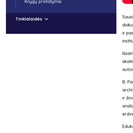
Knygų pristatymai
Sausi
Tinklalaidės
disku
ir pa
insti
Išsam
skati
autor
B. Pa
archi
ir ži
anali
erdve
Eduko