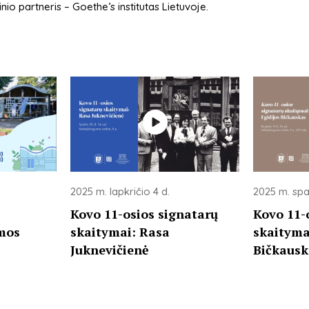
nio partneris – Goethe’s institutas Lietuvoje.
2025 m. lapkričio 4 d.
2025 m. spal
Kovo 11-osios signatarų
Kovo 11-
amos
skaitymai: Rasa
skaitymai
Juknevičienė
Bičkausk