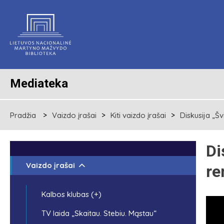
Mediateka
Pradžia
Vaizdo įrašai
Kiti vaizdo įrašai
Diskusija „Šv
Di
Vaizdo įrašai
re
Kalbos klubas (+)
TV laida „Skaitau. Stebiu. Mąstau“