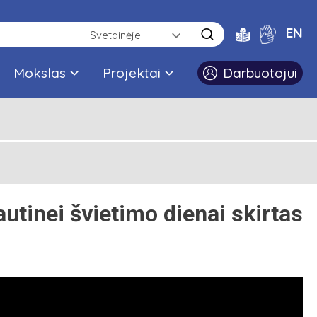
EN
Svetainėje
Mokslas
Projektai
Darbuotojui
autinei švietimo dienai skirtas