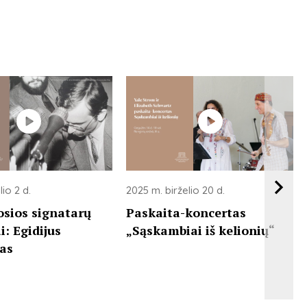
io 2 d.
2025 m. birželio 20 d.
osios signatarų
Paskaita-koncertas
: Egidijus
„Sąskambiai iš kelionių“
as