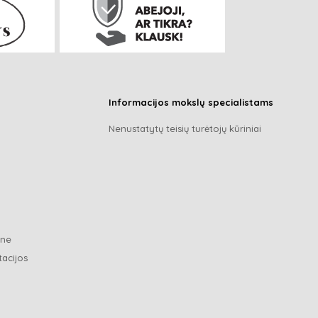
Informacijos mokslų specialistams
Nenustatytų teisių turėtojų kūriniai
ene
tacijos