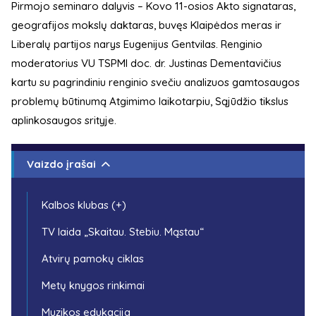
Pirmojo seminaro dalyvis – Kovo 11-osios Akto signataras,
geografijos mokslų daktaras, buvęs Klaipėdos meras ir
Liberalų partijos narys Eugenijus Gentvilas. Renginio
moderatorius VU TSPMI doc. dr. Justinas Dementavičius
kartu su pagrindiniu renginio svečiu analizuos gamtosaugos
problemų būtinumą Atgimimo laikotarpiu, Sąjūdžio tikslus
aplinkosaugos srityje.
Vaizdo įrašai
Kalbos klubas (+)
TV laida „Skaitau. Stebiu. Mąstau“
Atvirų pamokų ciklas
Metų knygos rinkimai
Muzikos edukacija