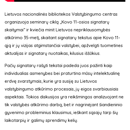
Lietuvos nacionalinės bibliotekos Valstybingumo centras
organizuoja seminarų ciklą ,,Kovo 11-osios signatarų
skaitymai“ ir kviečia minit Lietuvos nepriklausomybės
atkūrimo 35-metį, skaitant signatarų tekstus apie Kovo 11-
ąją ir jų vizijas atgimstančiai valstybei, apžvelgti tuometines
aktualijas ir signatarų nuotaikas, kilusius iššūkius.
Pačių signatarų rašyti tekstai padeda juos pažinti kaip
individualias asmenybes bei praturtina mūsų intelektualinę
erdvę svarstymais, kurie yra susiję su Lietuvos
valstybingumo atkūrimo procesais, jų eigos svarbiausiais
aspektais. Tokios diskusijos yra reikšmingos analizuojant ne
tik valstybės atkūrimo darbą, bet ir nagrinėjant šiandieninio
gyvenimo probleminius klausimus, ieškant sąsajų tarp šių
laikotarpių ir galimų sprendimų kelių.