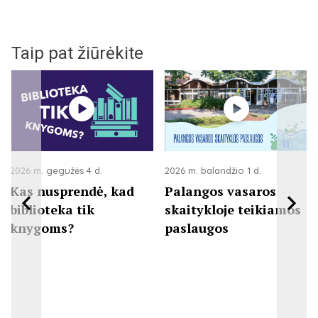
Taip pat žiūrėkite
2026 m. gegužės 4 d.
2026 m. balandžio 1 d.
Kas nusprendė, kad
Palangos vasaros
biblioteka tik
skaitykloje teikiamos
knygoms?
paslaugos