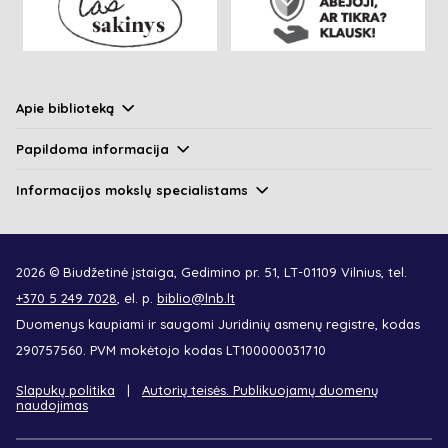
Apie biblioteką
Papildoma informacija
Informacijos mokslų specialistams
2026 © Biudžetinė įstaiga, Gedimino pr. 51, LT-01109 Vilnius, tel.
+370 5 249 7028
, el. p.
biblio@lnb.lt
Duomenys kaupiami ir saugomi Juridinių asmenų registre, kodas
290757560. PVM mokėtojo kodas LT100000031710
Slapukų politika
Autorių teisės. Publikuojamų duomenų
naudojimas