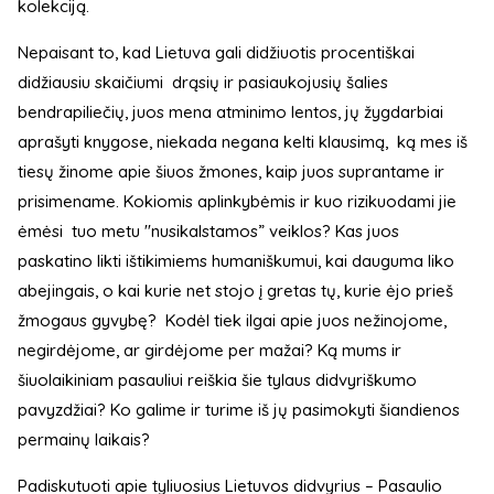
kolekciją.
Nepaisant to, kad Lietuva gali didžiuotis procentiškai
didžiausiu skaičiumi drąsių ir pasiaukojusių šalies
bendrapiliečių, juos mena atminimo lentos, jų žygdarbiai
aprašyti knygose, niekada negana kelti klausimą, ką mes iš
tiesų žinome apie šiuos žmones, kaip juos suprantame ir
prisimename. Kokiomis aplinkybėmis ir kuo rizikuodami jie
ėmėsi tuo metu "nusikalstamos” veiklos? Kas juos
paskatino likti ištikimiems humaniškumui, kai dauguma liko
abejingais, o kai kurie net stojo į gretas tų, kurie ėjo prieš
žmogaus gyvybę? Kodėl tiek ilgai apie juos nežinojome,
negirdėjome, ar girdėjome per mažai? Ką mums ir
šiuolaikiniam pasauliui reiškia šie tylaus didvyriškumo
pavyzdžiai? Ko galime ir turime iš jų pasimokyti šiandienos
permainų laikais?
Padiskutuoti apie tyliuosius Lietuvos didvyrius – Pasaulio