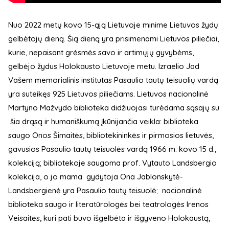
Nuo 2022 metų kovo 15-ąją Lietuvoje minime Lietuvos žydų
gelbėtojų dieną. Šią dieną yra prisimenami Lietuvos piliečiai,
kurie, nepaisant grėsmės savo ir artimųjų gyvybėms,
gelbėjo žydus Holokausto Lietuvoje metu. Izraelio Jad
Vašem memorialinis institutas Pasaulio tautų teisuolių vardą
yra suteikęs 925 Lietuvos piliečiams. Lietuvos nacionalinė
Martyno Mažvydo biblioteka didžiuojasi turėdama sąsajų su
šia drąsą ir humaniškumą įkūnijančia veikla: biblioteka
saugo Onos Šimaitės, bibliotekininkės ir pirmosios lietuvės,
gavusios Pasaulio tautų teisuolės vardą 1966 m. kovo 15 d.,
kolekciją; bibliotekoje saugoma prof. Vytauto Landsbergio
kolekcija, o jo mama gydytoja Ona Jablonskytė-
Landsbergienė yra Pasaulio tautų teisuolė; nacionalinė
biblioteka saugo ir literatūrologės bei teatrologės Irenos
Veisaitės, kuri pati buvo išgelbėta ir išgyveno Holokaustą,