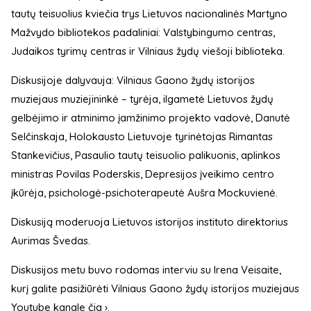
tautų teisuolius kviečia trys Lietuvos nacionalinės Martyno
Mažvydo bibliotekos padaliniai: Valstybingumo centras,
Judaikos tyrimų centras ir Vilniaus žydų viešoji biblioteka.
Diskusijoje dalyvauja: Vilniaus Gaono žydų istorijos
muziejaus muziejininkė – tyrėja, ilgametė Lietuvos žydų
gelbėjimo ir atminimo įamžinimo projekto vadovė, Danutė
Selčinskaja, Holokausto Lietuvoje tyrinėtojas Rimantas
Stankevičius, Pasaulio tautų teisuolio palikuonis, aplinkos
ministras Povilas Poderskis, Depresijos įveikimo centro
įkūrėja, psichologė-psichoterapeutė Aušra Mockuvienė.
Diskusiją moderuoja Lietuvos istorijos instituto direktorius
Aurimas Švedas.
Diskusijos metu buvo rodomas interviu su Irena Veisaite,
kurį galite pasižiūrėti Vilniaus Gaono žydų istorijos muziejaus
Youtube kanale
čia ›
.