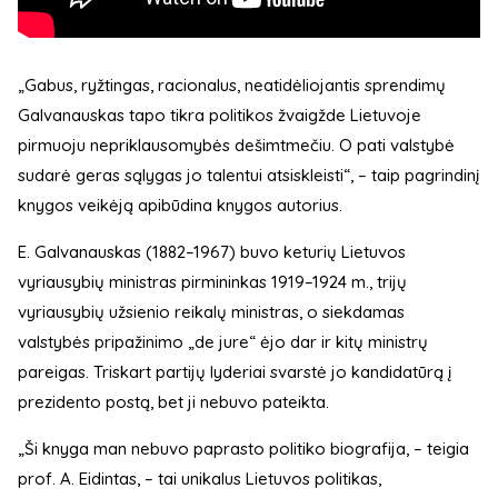
„Gabus, ryžtingas, racionalus, neatidėliojantis sprendimų
Galvanauskas tapo tikra politikos žvaigžde Lietuvoje
pirmuoju nepriklausomybės dešimtmečiu. O pati valstybė
sudarė geras sąlygas jo talentui atsiskleisti“, – taip pagrindinį
knygos veikėją apibūdina knygos autorius.
E. Galvanauskas (1882–1967) buvo keturių Lietuvos
vyriausybių ministras pirmininkas 1919–1924 m., trijų
vyriausybių užsienio reikalų ministras, o siekdamas
valstybės pripažinimo „de jure“ ėjo dar ir kitų ministrų
pareigas. Triskart partijų lyderiai svarstė jo kandidatūrą į
prezidento postą, bet ji nebuvo pateikta.
„Ši knyga man nebuvo paprasto politiko biografija, – teigia
prof. A. Eidintas, – tai unikalus Lietuvos politikas,