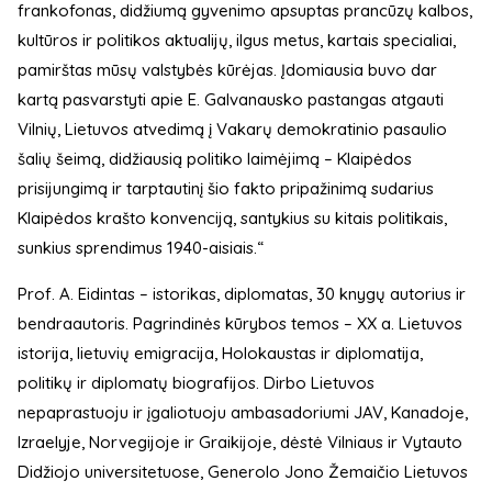
frankofonas, didžiumą gyvenimo apsuptas prancūzų kalbos,
kultūros ir politikos aktualijų, ilgus metus, kartais specialiai,
pamirštas mūsų valstybės kūrėjas. Įdomiausia buvo dar
kartą pasvarstyti apie E. Galvanausko pastangas atgauti
Vilnių, Lietuvos atvedimą į Vakarų demokratinio pasaulio
šalių šeimą, didžiausią politiko laimėjimą – Klaipėdos
prisijungimą ir tarptautinį šio fakto pripažinimą sudarius
Klaipėdos krašto konvenciją, santykius su kitais politikais,
sunkius sprendimus 1940-aisiais.“
Prof. A. Eidintas – istorikas, diplomatas, 30 knygų autorius ir
bendraautoris. Pagrindinės kūrybos temos – XX a. Lietuvos
istorija, lietuvių emigracija, Holokaustas ir diplomatija,
politikų ir diplomatų biografijos. Dirbo Lietuvos
nepaprastuoju ir įgaliotuoju ambasadoriumi JAV, Kanadoje,
Izraelyje, Norvegijoje ir Graikijoje, dėstė Vilniaus ir Vytauto
Didžiojo universitetuose, Generolo Jono Žemaičio Lietuvos