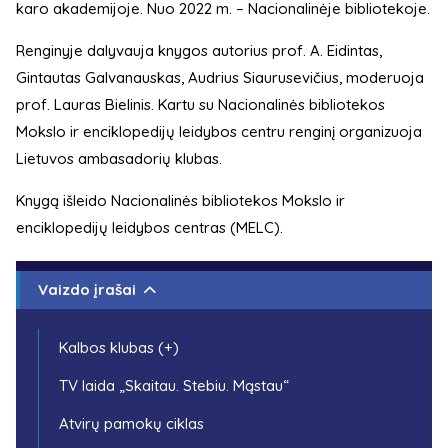
karo akademijoje. Nuo 2022 m. – Nacionalinėje bibliotekoje.
Renginyje dalyvauja knygos autorius prof. A. Eidintas,
Gintautas Galvanauskas, Audrius Siaurusevičius, moderuoja
prof. Lauras Bielinis. Kartu su Nacionalinės bibliotekos
Mokslo ir enciklopedijų leidybos centru renginį organizuoja
Lietuvos ambasadorių klubas.
Knygą išleido Nacionalinės bibliotekos Mokslo ir
enciklopedijų leidybos centras (MELC).
Vaizdo įrašai
Kalbos klubas (+)
TV laida „Skaitau. Stebiu. Mąstau“
Atvirų pamokų ciklas