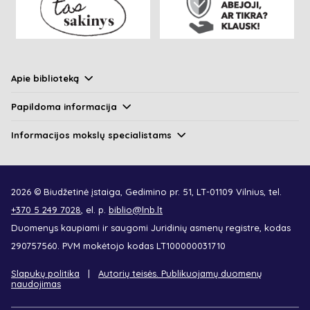
Apie biblioteką
Papildoma informacija
Informacijos mokslų specialistams
2026 © Biudžetinė įstaiga, Gedimino pr. 51, LT-01109 Vilnius, tel.
+370 5 249 7028
, el. p.
biblio@lnb.lt
Duomenys kaupiami ir saugomi Juridinių asmenų registre, kodas
290757560. PVM mokėtojo kodas LT100000031710
Slapukų politika
Autorių teisės. Publikuojamų duomenų
naudojimas