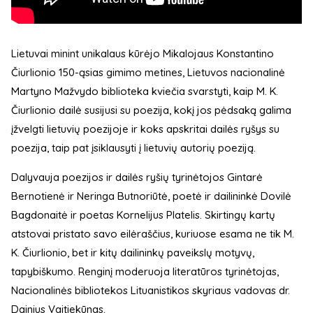
Lietuvai minint unikalaus kūrėjo Mikalojaus Konstantino
Čiurlionio 150-ąsias gimimo metines, Lietuvos nacionalinė
Martyno Mažvydo biblioteka kviečia svarstyti, kaip M. K.
Čiurlionio dailė susijusi su poezija, kokį jos pėdsaką galima
įžvelgti lietuvių poezijoje ir koks apskritai dailės ryšys su
poezija, taip pat įsiklausyti į lietuvių autorių poeziją.
Dalyvauja poezijos ir dailės ryšių tyrinėtojos Gintarė
Bernotienė ir Neringa Butnoriūtė, poetė ir dailininkė Dovilė
Bagdonaitė ir poetas Kornelijus Platelis. Skirtingų kartų
atstovai pristato savo eilėraščius, kuriuose esama ne tik M.
K. Čiurlionio, bet ir kitų dailininkų paveikslų motyvų,
tapybiškumo. Renginį moderuoja literatūros tyrinėtojas,
Nacionalinės bibliotekos Lituanistikos skyriaus vadovas dr.
Dainius Vaitiekūnas.