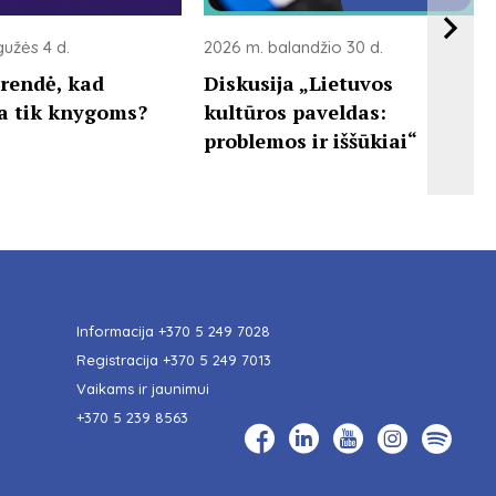
užės 4 d.
2026 m. balandžio 30 d.
rendė, kad
Diskusija „Lietuvos
ka tik knygoms?
kultūros paveldas:
problemos ir iššūkiai“
Informacija
+370 5 249 7028
Registracija
+370 5 249 7013
Vaikams ir jaunimui
+370 5 239 8563