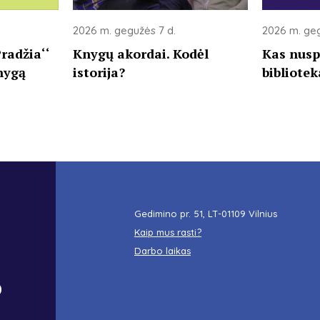
2026 m. gegužės 7 d.
2026 m. geg
radžia‘‘
Knygų akordai. Kodėl
Kas nusp
nygą
istorija?
bibliote
Gedimino pr. 51, LT-01109 Vilnius
Kaip mus rasti?
Darbo laikas
o