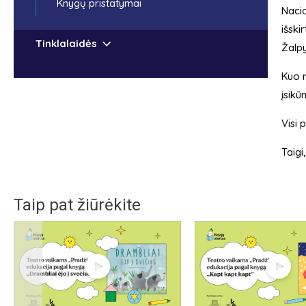
Knygų pristatymai
Nacio
išski
Tinklalaidės
Žalpy
Kuo 
įsikū
Visi 
Taigi
Taip pat žiūrėkite