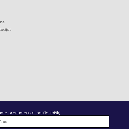
ene
tacijos
ame prenumeruoti naujienlaiškį
El.
paštas