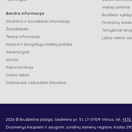
Viešieji pirkimai
Bendra informacija
Biudžeto vykdym
Struktūra ir kontaktinė informacija
Finansinių ataska
Žiniasklaidai
Tarnybiniai leng
Teisinė informacija
Lėšos veiklai vie
Karjera ir žmogiškųjų išteklių politika
Savanorystė
Istorija
Rekonstrukcija
Darbo laikas
Dažniausiai užduodami klausimai
2026 © Biudžetinė įstaiga, Gedimino pr. 51, LT-01109 Vilnius, tel.
+370
Duomenys kaupiami ir saugomi Juridinių asmenų registre, kodas 2