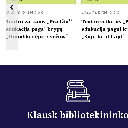
2026 m. birželio 3 d.
2026 m. birželio 3 d.
Teatro vaikams „Pradžia‘‘
Teatro vaikams „P
edukacija pagal knygą
edukacija pagal k
„Drambliai ėjo į svečius‘‘
„Kapt kapt kapt‘‘
Klausk bibliotekinink