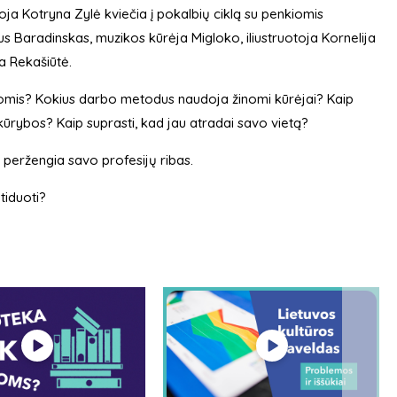
ja Kotryna Zylė kviečia į pokalbių ciklą su penkiomis
ius Baradinskas, muzikos kūrėja Migloko, iliustruotoja Kornelija
a Rekašiūtė.
omis? Kokius darbo metodus naudoja žinomi kūrėjai? Kaip
kūrybos? Kaip suprasti, kad jau atradai savo vietą?
ai peržengia savo profesijų ribas.
tiduoti?