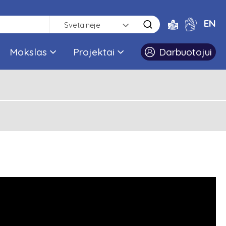
EN
Svetainėje
Mokslas
Projektai
Darbuotojui