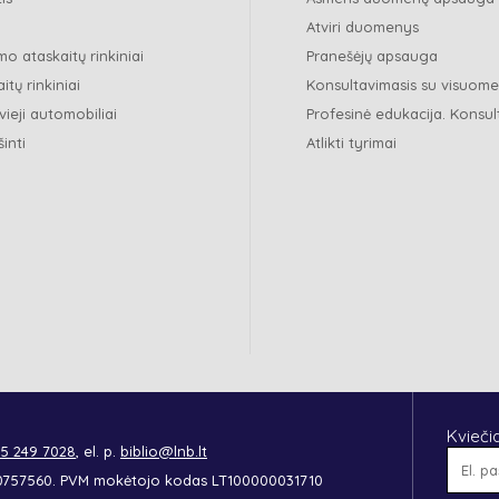
Atviri duomenys
o ataskaitų rinkiniai
Pranešėjų apsauga
itų rinkiniai
Konsultavimasis su visuom
vieji automobiliai
Profesinė edukacija. Konsul
šinti
Atlikti tyrimai
Kvieči
 5 249 7028
, el. p.
biblio@lnb.lt
90757560. PVM mokėtojo kodas LT100000031710