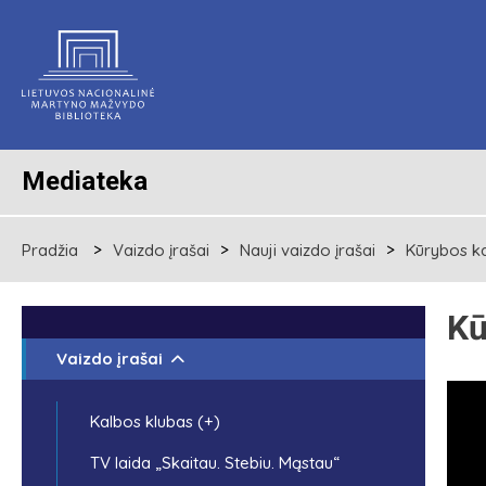
Mediateka
Pradžia
Vaizdo įrašai
Nauji vaizdo įrašai
Kūrybos ka
Kū
Vaizdo įrašai
Kalbos klubas (+)
TV laida „Skaitau. Stebiu. Mąstau“