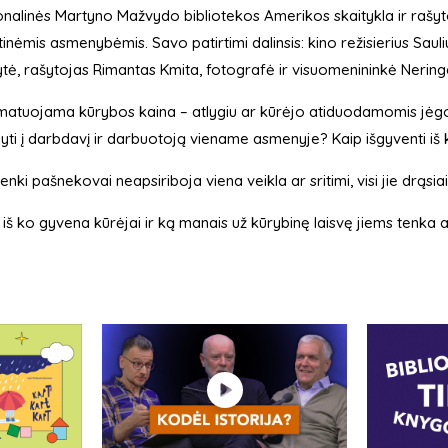
nalinės Martyno Mažvydo bibliotekos Amerikos skaitykla ir rašyto
rtinėmis asmenybėmis. Savo patirtimi dalinsis: kino režisierius Saul
tė, rašytojas Rimantas Kmita, fotografė ir visuomenininkė Nering
matuojama kūrybos kaina – atlygiu ar kūrėjo atiduodamomis jėg
nyti į darbdavį ir darbuotoją viename asmenyje? Kaip išgyventi iš 
penki pašnekovai neapsiriboja viena veikla ar sritimi, visi jie drąsi
, iš ko gyvena kūrėjai ir ką manais už kūrybinę laisvę jiems tenka a