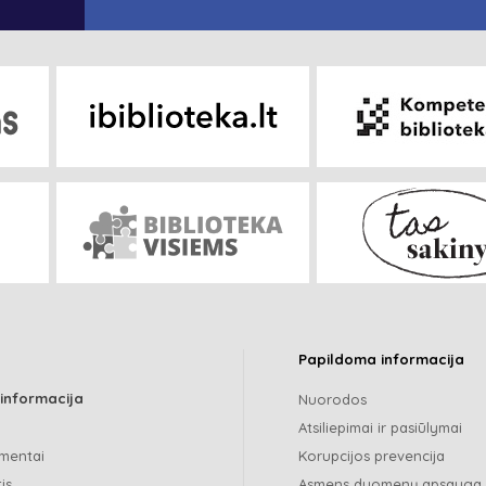
Papildoma informacija
 informacija
Nuorodos
Atsiliepimai ir pasiūlymai
mentai
Korupcijos prevencija
is
Asmens duomenų apsauga