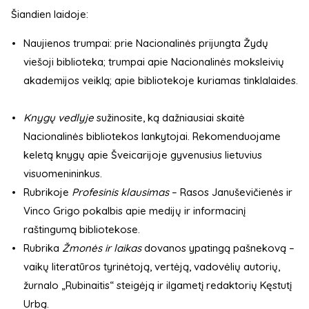
Šiandien laidoje:
Naujienos trumpai: prie Nacionalinės prijungta Žydų
viešoji biblioteka; trumpai apie Nacionalinės moksleivių
akademijos veiklą; apie bibliotekoje kuriamas tinklalaides.
Knygų vedlyje
sužinosite, ką dažniausiai skaitė
Nacionalinės bibliotekos lankytojai. Rekomenduojame
keletą knygų apie Šveicarijoje gyvenusius lietuvius
visuomenininkus.
Rubrikoje
Profesinis klausimas
– Rasos Januševičienės ir
Vinco Grigo pokalbis apie medijų ir informacinį
raštingumą bibliotekose.
Rubrika
Žmonės ir laikas
dovanos ypatingą pašnekovą –
vaikų literatūros tyrinėtoją, vertėją, vadovėlių autorių,
žurnalo „Rubinaitis“ steigėją ir ilgametį redaktorių Kęstutį
Urbą.