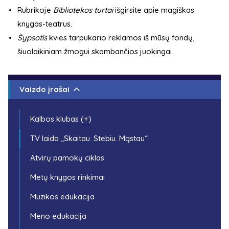
Rubrikoje
Bibliotekos turtai
išgirsite apie magiškas
knygas-teatrus.
Šypsotis
kvies tarpukario reklamos iš mūsų fondų,
šiuolaikiniam žmogui skambančios juokingai.
Vaizdo įrašai
Kalbos klubas (+)
TV laida „Skaitau. Stebiu. Mąstau“
Atvirų pamokų ciklas
Metų knygos rinkimai
Muzikos edukacija
Meno edukacija