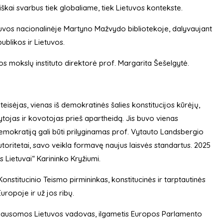
iškai svarbus tiek globaliame, tiek Lietuvos kontekste.
ietuvos nacionalinėje Martyno Mažvydo bibliotekoje, dalyvaujant
ublikos ir Lietuvos.
kos mokslų instituto direktorė prof. Margarita Šešelgytė.
eisėjas, vienas iš demokratinės šalies konstitucijos kūrėjų,
ytojas ir kovotojas prieš apartheidą. Jis buvo vienas
demokratiją gali būti prilyginamas prof. Vytauto Landsbergio
toritetai, savo veikla formavę naujus laisvės standartus. 2025
 Lietuvai“ Karininko Kryžiumi.
nstitucinio Teismo pirmininkas, konstitucinės ir tarptautinės
uropoje ir už jos ribų.
iklausomos Lietuvos vadovas, ilgametis Europos Parlamento