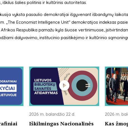
 iškilus šalies politinis ir kultūrinis autoritetas.
skusija vyksta pasaulio demokratijai išgyvenant išbandymų laikot
m. „The Economist Intelligence Unit“ demokratijos indeksas pasiek
 Afrikos Respublika pamažu kyla šiuose vertinimuose, įsitvirtinda
džiami dalyvavimo, institucinio pasitikėjimo ir kultūrinio sąmoning
2026 m. balandžio 22 d.
2026 m. bal
afiniai
Iškilmingas Nacionalinės
Kas žmog