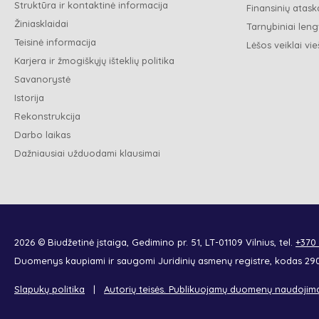
Struktūra ir kontaktinė informacija
Finansinių ataska
Žiniasklaidai
Tarnybiniai leng
Teisinė informacija
Lėšos veiklai vie
Karjera ir žmogiškųjų išteklių politika
Savanorystė
Istorija
Rekonstrukcija
Darbo laikas
Dažniausiai užduodami klausimai
2026 © Biudžetinė įstaiga, Gedimino pr. 51, LT-01109 Vilnius, tel.
+370
Duomenys kaupiami ir saugomi Juridinių asmenų registre, kodas 2
Slapukų politika
Autorių teisės. Publikuojamų duomenų naudojim