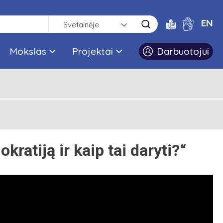
EN
Svetainėje
Mokslas
Projektai
Darbuotojui
kratiją ir kaip tai daryti?“