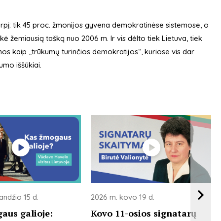
arpį: tik 45 proc. žmonijos gyvena demokratinėse sistemose, o
ė žemiausią tašką nuo 2006 m. Ir vis dėlto tiek Lietuva, tiek
mos kaip „trūkumų turinčios demokratijos“, kuriose vis dar
umo iššūkiai.
andžio 15 d.
2026 m. kovo 19 d.
aus galioje:
Kovo 11-osios signatarų