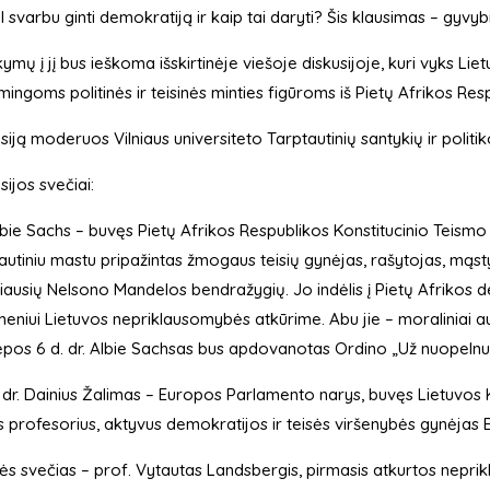
 svarbu ginti demokratiją ir kaip tai daryti? Šis klausimas – gyvyb
ymų į jį bus ieškoma išskirtinėje viešoje diskusijoje, kuri vyks L
mingoms politinės ir teisinės minties figūroms iš Pietų Afrikos Resp
siją moderuos Vilniaus universiteto Tarptautinių santykių ir politi
sijos svečiai:
lbie Sachs – buvęs Pietų Afrikos Respublikos Konstitucinio Teismo t
autiniu mastu pripažintas žmogaus teisių gynėjas, rašytojas, mąst
iausių Nelsono Mandelos bendražygių. Jo indėlis į Pietų Afrikos 
eniui Lietuvos nepriklausomybės atkūrime. Abu jie – moraliniai au
epos 6 d. dr. Albie Sachsas bus apdovanotas Ordino „Už nuopelnus
 dr. Dainius Žalimas – Europos Parlamento narys, buvęs Lietuvos Ko
s profesorius, aktyvus demokratijos ir teisės viršenybės gynėjas E
s svečias – prof. Vytautas Landsbergis, pirmasis atkurtos nepr