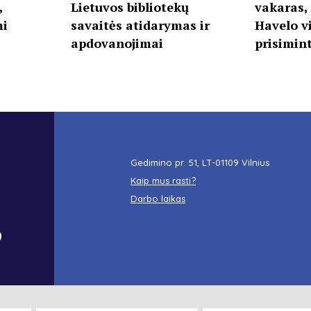
,
Lietuvos bibliotekų
vakaras,
mi
savaitės atidarymas ir
Havelo vi
apdovanojimai
prisimint
Gedimino pr. 51, LT-01109 Vilnius
Kaip mus rasti?
Darbo laikas
o