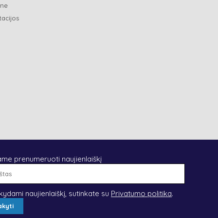
ene
tacijos
ame prenumeruoti naujienlaiškį
El.
paštas
kydami naujienlaiškį, sutinkate su
Privatumo politika
.