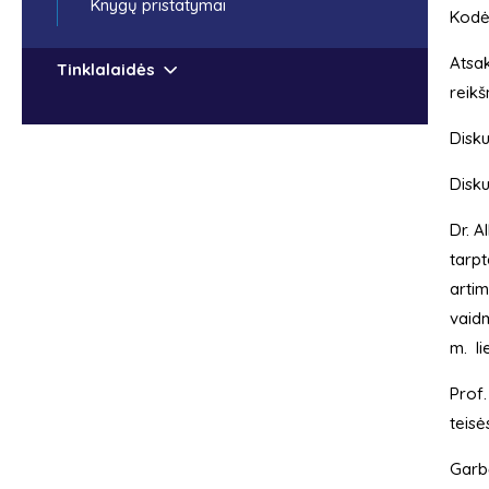
Knygų pristatymai
Kodėl
Atsak
Tinklalaidės
reikš
Disku
Disku
Dr. A
tarpt
artim
vaidm
m. li
Prof.
teisė
Garbė