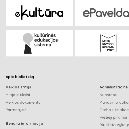
Apie biblioteką
Veiklos sritys
Administracinė
Misija ir tikslai
Nuostatai
Veiklos dokumentai
Planavimo doku
Partnerystė
Darbo užmokest
Viešieji pirkimai
Bendra informacija
Biudžeto vykdym