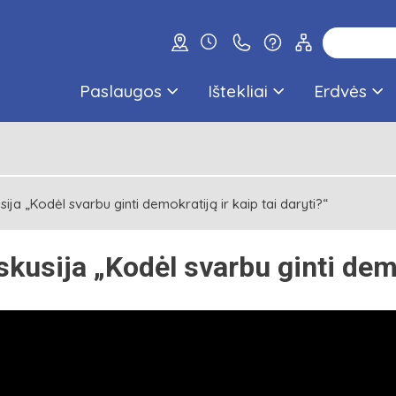
Paslaugos
Ištekliai
Erdvės
sija „Kodėl svarbu ginti demokratiją ir kaip tai daryti?“
skusija „Kodėl svarbu ginti demo