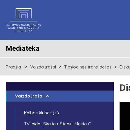
Mediateka
Pradžia
Vaizdo įrašai
Tiesioginės transliacijos
Disku
Di
Vaizdo įrašai
Kalbos klubas (+)
TV laida „Skaitau. Stebiu. Mąstau“