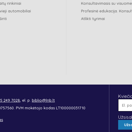
itų rinkiniai
Konsultavimasis su visuom
vieji automobiliai
Profesinė edukacija. Konsul
šinti
Atlikti tyrimai
Kvieči
 5 249 7028
, el. p.
biblio@lnb.lt
90757560. PVM mokėtojo kodas LT100000031710
Užsisa
as