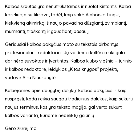
Kalbos srautas yra nenutrūkstamas ir nuolat kintantis. Kalba
koreliuoja su tikrove, todėl, kaip sakė Alphonso Lingis,
kiekvieną akimirką iš naujo pavadina dūzgiantį, zvimbiantį,
murmantį, traškantį ir gaudžiantį pasaulį.
Geriausiai kalbos pokyčius mato su tekstais dirbantys
profesionalai – redaktoriai. Jų vaidmuo kultūroje iki galo
dar nėra suvoktas ir įvertintas. Kalbos klubo viešnia – turinio
ir kalbos redaktorė, leidyklos „Kitos knygos“ projektų
vadovė Aira Niauronytė.
Kalbėjomės apie daugybę dalykų: kalbos pokyčius ir kaip
nuspręsti, kada reikia saugoti tradicinius dalykus, kaip sukurti
naujus terminus, kas yra teksto magija, gal verta sukurti
kalbos variantą, kuriame nebeliktų galūnių.
Gero žiūrėjimo.