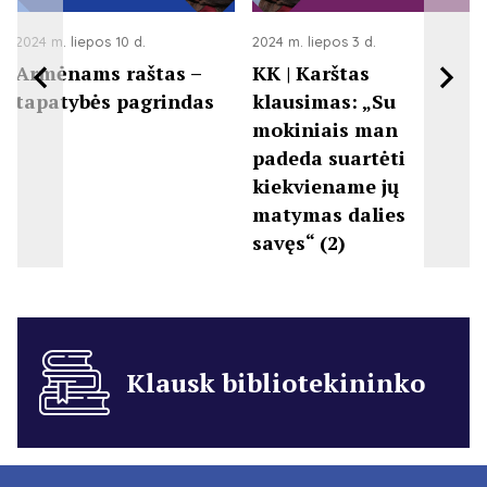
2024 m. liepos 10 d.
2024 m. liepos 3 d.
Armėnams raštas –
KK | Karštas
tapatybės pagrindas
klausimas: „Su
mokiniais man
padeda suartėti
kiekviename jų
matymas dalies
savęs“ (2)
Klausk bibliotekininko