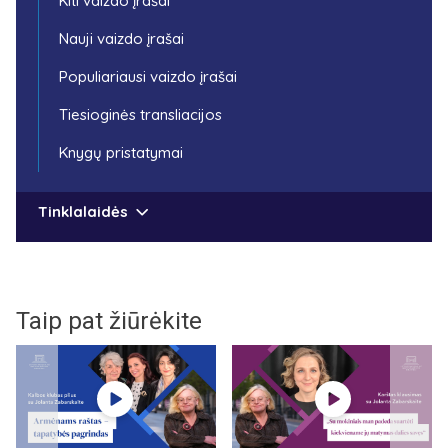
Kiti vaizdo įrašai
Nauji vaizdo įrašai
Populiariausi vaizdo įrašai
Tiesioginės transliacijos
Knygų pristatymai
Tinklalaidės
Taip pat žiūrėkite