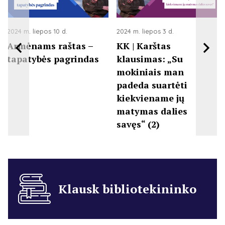
2024 m. liepos 10 d.
2024 m. liepos 3 d.
Armėnams raštas –
KK | Karštas
tapatybės pagrindas
klausimas: „Su
mokiniais man
padeda suartėti
kiekviename jų
matymas dalies
savęs“ (2)
Klausk bibliotekininko