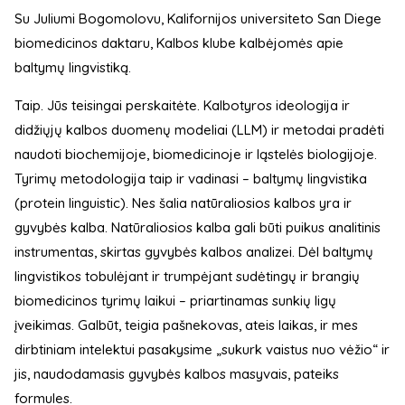
Su Juliumi Bogomolovu, Kalifornijos universiteto San Diege
biomedicinos daktaru, Kalbos klube kalbėjomės apie
baltymų lingvistiką.
Taip. Jūs teisingai perskaitėte. Kalbotyros ideologija ir
didžiųjų kalbos duomenų modeliai (LLM) ir metodai pradėti
naudoti biochemijoje, biomedicinoje ir ląstelės biologijoje.
Tyrimų metodologija taip ir vadinasi – baltymų lingvistika
(protein linguistic). Nes šalia natūraliosios kalbos yra ir
gyvybės kalba. Natūraliosios kalba gali būti puikus analitinis
instrumentas, skirtas gyvybės kalbos analizei. Dėl baltymų
lingvistikos tobulėjant ir trumpėjant sudėtingų ir brangių
biomedicinos tyrimų laikui – priartinamas sunkių ligų
įveikimas. Galbūt, teigia pašnekovas, ateis laikas, ir mes
dirbtiniam intelektui pasakysime „sukurk vaistus nuo vėžio“ ir
jis, naudodamasis gyvybės kalbos masyvais, pateiks
formules.