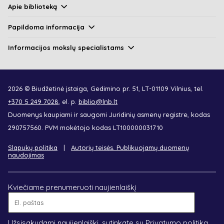
Apie biblioteką
Papildoma informacija
Informacijos mokslų specialistams
2026 © Biudžetinė įstaiga, Gedimino pr. 51, LT-01109 Vilnius, tel.
+370 5 249 7028
, el. p.
biblio@lnb.lt
Duomenys kaupiami ir saugomi Juridinių asmenų registre, kodas
290757560. PVM mokėtojo kodas LT100000031710
Slapukų politika
Autorių teisės. Publikuojamų duomenų
naudojimas
Kviečiame prenumeruoti naujienlaiškį
El.
paštas
Užsisakydami naujienlaiškį, sutinkate su
Privatumo politika
.