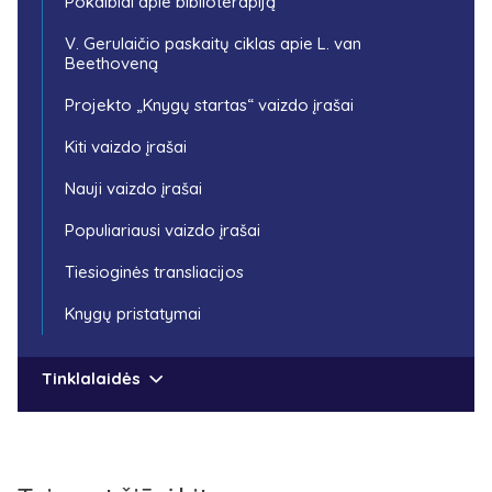
Pokalbiai apie biblioterapiją
V. Gerulaičio paskaitų ciklas apie L. van
Beethoveną
Projekto „Knygų startas“ vaizdo įrašai
Kiti vaizdo įrašai
Nauji vaizdo įrašai
Populiariausi vaizdo įrašai
Tiesioginės transliacijos
Knygų pristatymai
Tinklalaidės