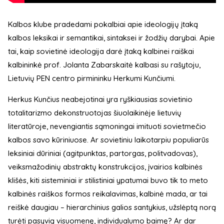
Kalbos klube pradedami pokalbiai apie ideologijų įtaką
kalbos leksikai ir semantikai, sintaksei ir žodžių darybai. Apie
tai, kaip sovietinė ideologija darė įtaką kalbinei raiškai
kalbininkė prof. Jolanta Zabarskaitė kalbasi su rašytoju,
Lietuvių PEN centro pirmininku Herkumi Kunčiumi.
Herkus Kunčius neabejotinai yra ryškiausias sovietinio
totalitarizmo dekonstruotojas šiuolaikinėje lietuvių
literatūroje, nevengiantis sąmoningai imituoti sovietmečio
kalbos savo kūriniuose. Ar sovietiniu laikotarpiu populiarūs
leksiniai dūriniai (agitpunktas, partorgas, politvadovas),
veiksmažodinių abstraktų konstrukcijos, įvairios kalbinės
klišės, kiti sisteminiai ir stilistiniai ypatumai buvo tik to meto
kalbinės raiškos formos reikalavimas, kalbinė mada, ar tai
reiškė daugiau – hierarchinius galios santykius, užslėptą norą
turėti pasyvią visuomenę, individualumo baimę? Ar dar