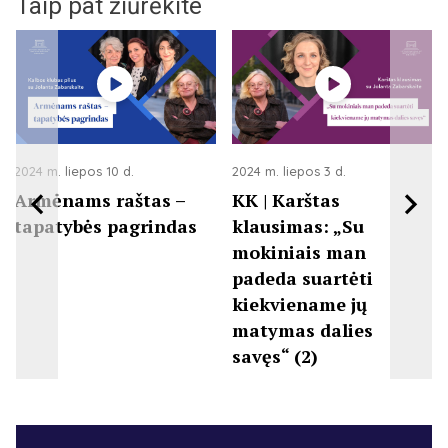
Taip pat žiūrėkite
2024 m. liepos 10 d.
2024 m. liepos 3 d.
Armėnams raštas –
KK | Karštas
tapatybės pagrindas
klausimas: „Su
mokiniais man
padeda suartėti
kiekviename jų
matymas dalies
savęs“ (2)