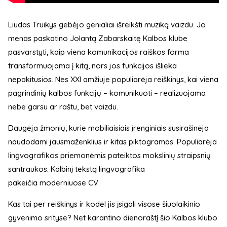
Liudas Truikys gebėjo genialiai išreikšti muziką vaizdu. Jo
menas paskatino Jolantą Zabarskaitę Kalbos klube
pasvarstyti, kaip viena komunikacijos raiškos forma
transformuojama į kitą, nors jos funkcijos išlieka
nepakitusios. Nes XXI amžiuje populiarėja reiškinys, kai viena
pagrindinių kalbos funkcijų – komunikuoti – realizuojama
nebe garsu ar raštu, bet vaizdu.
Daugėja žmonių, kurie mobiliaisiais įrenginiais susirašinėja
naudodami jausmaženklius ir kitas piktogramas. Populiarėja
lingvografikos priemonėmis pateiktos mokslinių straipsnių
santraukos. Kalbinį tekstą lingvografika
pakeičia moderniuose CV.
Kas tai per reiškinys ir kodėl jis įsigali visose šiuolaikinio
gyvenimo srityse? Net karantino dienoraštį šio Kalbos klubo