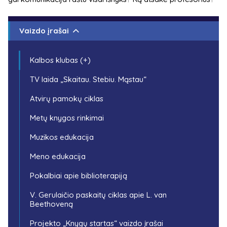
Vaizdo įrašai
Kalbos klubas (+)
TV laida „Skaitau. Stebiu. Mąstau“
Atvirų pamokų ciklas
Metų knygos rinkimai
Muzikos edukacija
Meno edukacija
Pokalbiai apie biblioterapiją
V. Gerulaičio paskaitų ciklas apie L. van
Beethoveną
Projekto „Knygų startas“ vaizdo įrašai