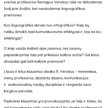
svečias profesorius Remigijus Venckus rašė ne dėliodamas
žodį prie žodžio, bet naudodamas lingvografikos
priemones.
Kuo lingvografika skiriasi nuo infografikos? Kaip šių
raiškų išmokti, kad komunikuotume efektyviai ir, kas be ko,
efektingai?
O kaip vaizdu kalbėti apie jausmus, nes jausmų
papasakojimas taip pat priklauso kalbos sričiai? Gal kūno
atvaizdas gali būti kalbinė priemonė?
Į šiuos ir kitus klausimus atsako R. Venckus – menininkas,
menų profesorius, dėstantis dizaino, komunikacijos
ir audiovizualinių medijų disciplinas ir rengiantis savo
kūrybos parodas.
Paskutinis klausimas yra provokuojantis: jei taip ir toliau, tai
gal komunikacija raštu visai išnyks? Ką atsakė profesorius?