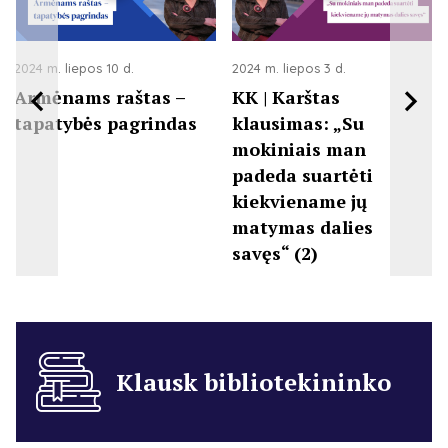
2024 m. liepos 10 d.
2024 m. liepos 3 d.
Armėnams raštas –
KK | Karštas
tapatybės pagrindas
klausimas: „Su
mokiniais man
padeda suartėti
kiekviename jų
matymas dalies
savęs“ (2)
Klausk bibliotekininko