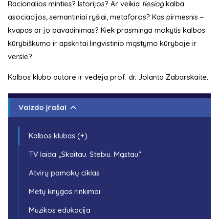
Racionalios minties? Istorijos? Ar veikia
tiesiog
kalba:
asociacijos, semantiniai ryšiai, metaforos? Kas pirmesnis –
kvapas ar jo pavadinimas? Kiek prasminga mokytis kalbos
kūrybiškumo ir apskritai lingvistinio mąstymo kūryboje ir
versle?
Kalbos klubo autorė ir vedėja prof. dr. Jolanta Zabarskaitė.
Vaizdo įrašai
Kalbos klubas (+)
TV laida „Skaitau. Stebiu. Mąstau“
Atvirų pamokų ciklas
Metų knygos rinkimai
Muzikos edukacija