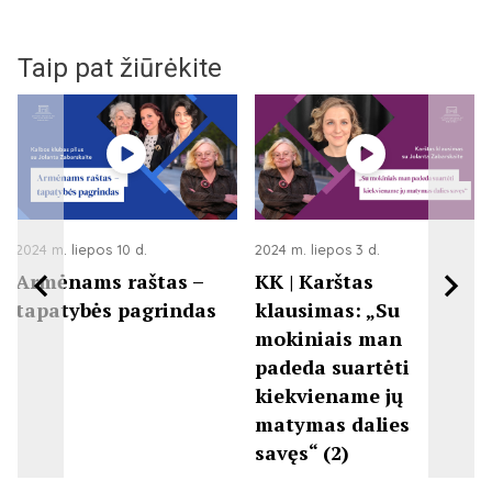
Taip pat žiūrėkite
2024 m. liepos 10 d.
2024 m. liepos 3 d.
Armėnams raštas –
KK | Karštas
tapatybės pagrindas
klausimas: „Su
mokiniais man
padeda suartėti
kiekviename jų
matymas dalies
savęs“ (2)