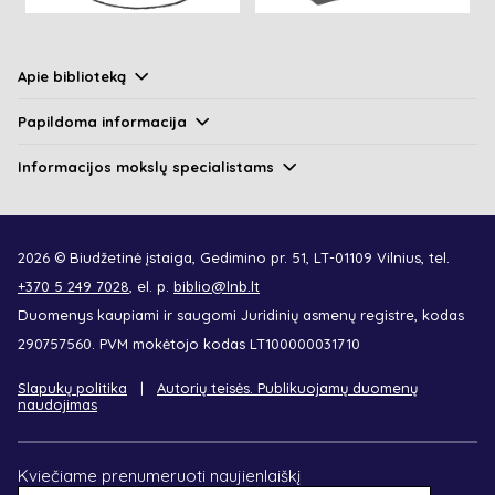
Apie biblioteką
Papildoma informacija
Informacijos mokslų specialistams
2026 © Biudžetinė įstaiga, Gedimino pr. 51, LT-01109 Vilnius, tel.
+370 5 249 7028
, el. p.
biblio@lnb.lt
Duomenys kaupiami ir saugomi Juridinių asmenų registre, kodas
290757560. PVM mokėtojo kodas LT100000031710
Slapukų politika
Autorių teisės. Publikuojamų duomenų
naudojimas
Kviečiame prenumeruoti naujienlaiškį