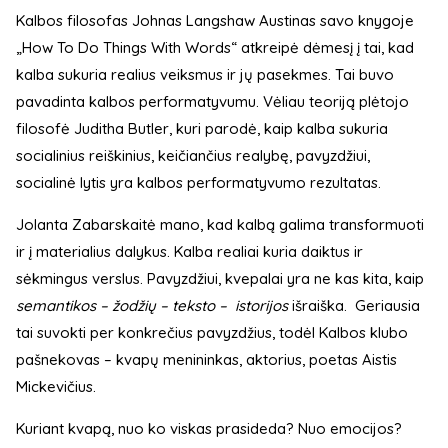
Kalbos filosofas Johnas Langshaw Austinas savo knygoje
„How To Do Things With Words“ atkreipė dėmesį į tai, kad
kalba sukuria realius veiksmus ir jų pasekmes. Tai buvo
pavadinta kalbos performatyvumu. Vėliau teoriją plėtojo
filosofė Juditha Butler, kuri parodė, kaip kalba sukuria
socialinius reiškinius, keičiančius realybę, pavyzdžiui,
socialinė lytis yra kalbos performatyvumo rezultatas.
Jolanta Zabarskaitė mano, kad kalbą galima transformuoti
ir į materialius dalykus. Kalba realiai kuria daiktus ir
sėkmingus verslus. Pavyzdžiui, kvepalai yra ne kas kita, kaip
semantikos – žodžių – teksto – istorijos
išraiška. Geriausia
tai suvokti per konkrečius pavyzdžius, todėl Kalbos klubo
pašnekovas – kvapų menininkas, aktorius, poetas Aistis
Mickevičius.
Kuriant kvapą, nuo ko viskas prasideda? Nuo emocijos?