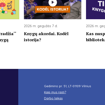
2026 m. gegužės 7 d.
2026 m. geg
radžia‘‘
Knygų akordai. Kodėl
Kas nusp
nygą
istorija?
bibliote
Gedimino pr. 51, LT-01109 Vilnius
Kaip mus rasti?
Darbo laikas