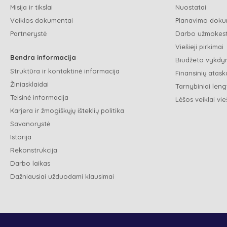
Misija ir tikslai
Nuostatai
Veiklos dokumentai
Planavimo doku
Partnerystė
Darbo užmokest
Viešieji pirkimai
Bendra informacija
Biudžeto vykdym
Struktūra ir kontaktinė informacija
Finansinių ataska
Žiniasklaidai
Tarnybiniai leng
Teisinė informacija
Lėšos veiklai vie
Karjera ir žmogiškųjų išteklių politika
Savanorystė
Istorija
Rekonstrukcija
Darbo laikas
Dažniausiai užduodami klausimai