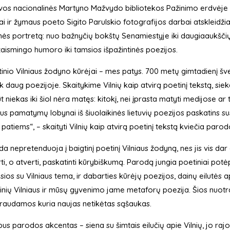
vos nacionalinės Martyno Mažvydo bibliotekos Pažinimo erdvėje ve
ai ir žymaus poeto Sigito Parulskio fotografijos darbai atskleidži
nės portretą: nuo bažnyčių bokštų Senamiestyje iki daugiaaukščių 
aismingo humoro iki tamsios išpažintinės poezijos.
inio Vilniaus žodyno kūrėjai – mes patys. 700 metų gimtadienį švenč
ek daug poezijoje. Skaitykime Vilnių kaip atvirą poetinį tekstą, sie
t niekas iki šiol nėra matęs: kitokį, nei įprasta matyti medijose ar
aus pamatymų lobynai iš šiuolaikinės lietuvių poezijos paskatins sustot
u patiems“, – skaityti Vilnių kaip atvirą poetinį tekstą kviečia paro
a nepretenduoja į baigtinį poetinį Vilniaus žodyną, nes jis vis dar g
ti, o atverti, paskatinti kūrybiškumą. Parodą jungia poetiniai potėpi
usios su Vilniaus tema, ir dabarties kūrėjų poezijos, dainų eilutės a
inių Vilniaus ir mūsų gyvenimo jame metaforų poezija. Šios nuotrauk
raudamos kuria naujas netikėtas sąšaukas.
us parodos akcentas – siena su šimtais eilučių apie Vilnių, jo rajo