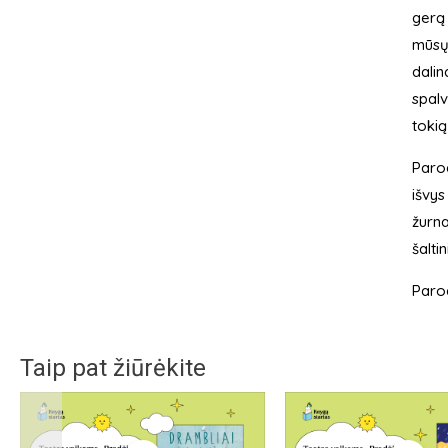
gerą 
mūsų 
dalin
spalv
tokią
Parod
išvys
žurna
šalti
Paro
Taip pat žiūrėkite