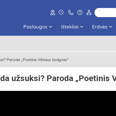
Paslaugos
Ištekliai
Erdvės
si? Paroda „Poetinis Vilniaus žodynas“
da užsuksi? Paroda „Poetinis V