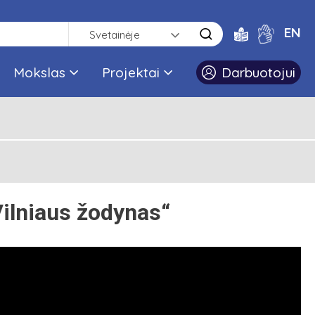
EN
Svetainėje
Mokslas
Projektai
Darbuotojui
ilniaus žodynas“