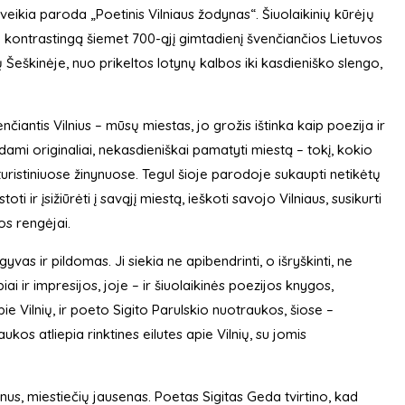
ikia paroda „Poetinis Vilniaus žodynas“. Šiuolaikinių kūrėjų
a kontrastingą šiemet 700-ąjį gimtadienį švenčiančios Lietuvos
Šeškinėje, nuo prikeltos lotynų kalbos iki kasdieniško slengo,
iantis Vilnius – mūsų miestas, jo grožis ištinka kaip poezija ir
kdami originaliai, nekasdieniškai pamatyti miestą – tokį, kokio
 turistiniuose žinynuose. Tegul šioje parodoje sukaupti netikėtų
i ir įsižiūrėti į savąjį miestą, ieškoti savojo Vilniaus, susikurti
dos rengėjai.
yvas ir pildomas. Ji siekia ne apibendrinti, o išryškinti, ne
ai ir impresijos, joje – ir šiuolaikinės poezijos knygos,
pie Vilnių, ir poeto Sigito Parulskio nuotraukos, šiose –
os atliepia rinktines eilutes apie Vilnių, su jomis
nus, miestiečių jausenas. Poetas Sigitas Geda tvirtino, kad