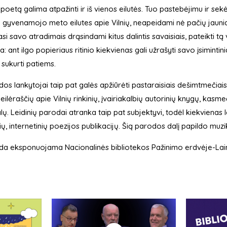
poetą galima atpažinti ir iš vienos eilutės. Tuo pastebėjimu ir sek
gyvenamojo meto eilutes apie Vilnių, neapeidami nė pačių jauniau
asi savo atradimais drąsindami kitus dalintis savaisiais, pateikti tą 
a: ant ilgo popieriaus ritinio kiekvienas gali užrašyti savo įsimintini
 sukurti patiems.
os lankytojai taip pat galės apžiūrėti pastaraisiais dešimtmečiais 
 eilėraščių apie Vilnių rinkinių, įvairiakalbių autorinių knygų, kas
lų. Leidinių parodai atranka taip pat subjektyvi, todėl kiekvienas la
nių, internetinių poezijos publikacijų. Šią parodos dalį papildo muz
da eksponuojama Nacionalinės bibliotekos Pažinimo erdvėje-Laim