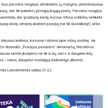
ė šios parodos rengėjai, atrinkdami, jų manymu, įsimintiniausias
sių, dar tik pakeliui į pirmąją knygą poetų. Parodos rengėjai
vienintelę, dar gražesnę eilutę, kurioje Vilnius sužibėtų netikėta
ausią eilutę, atrastą skaitant poeziją (ne tik šiuolaikinę!), arba
išėjusius leidinius, kuriuose rašoma apie mūsų sostinę. Jie
mečio festivalio „Poezijos pavasaris“ almanachų, literatūros
isvas semtis įkvėpimo ne tik iš šių, bet ir iš daugelio kitų
ika – natos, daugeliui nostalgiją žadinantys albumai.
ės Lukošiūnienės salėje (V a.)