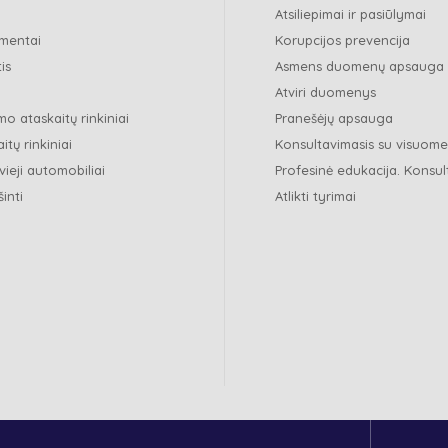
Atsiliepimai ir pasiūlymai
mentai
Korupcijos prevencija
is
Asmens duomenų apsauga
Atviri duomenys
o ataskaitų rinkiniai
Pranešėjų apsauga
itų rinkiniai
Konsultavimasis su visuom
vieji automobiliai
Profesinė edukacija. Konsul
šinti
Atlikti tyrimai