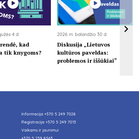
užės 4 d.
2026 m. balandžio 30 d.
rendė, kad
Diskusija „Lietuvos
ka tik knygoms?
kultūros paveldas:
problemos ir iššūkiai“
Informacija
+370 5 249 7028
Registracija
+370 5 249 7013
Vaikams ir jaunimui
+370 5 239 8563