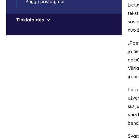
Knygų pristatymai
Lietu
tekst
Tinklalaidės
sosti
nuo ž
„Poet
jo ti
galbū
Vilni
jį sa
Parod
užver
susij
vaizd
bend
Svarb