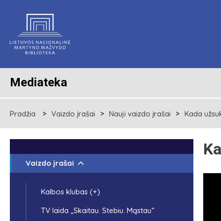
Mediateka
Pradžia
Vaizdo įrašai
Nauji vaizdo įrašai
Kada užsuk
Ka
Vaizdo įrašai
Kalbos klubas (+)
TV laida „Skaitau. Stebiu. Mąstau“